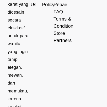
karat yang
Us
Policy
Repair
FAQ
didesain
Terms &
secara
Condition
eksklusif
Store
untuk para
Partners
wanita
yang ingin
tampil
elegan,
mewah,
dan
memukau,
karena
koleksi