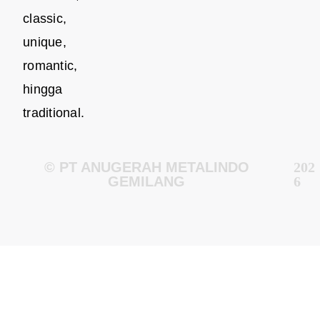
classic,
unique,
romantic,
hingga
traditional.
© PT ANUGERAH METALINDO
202
GEMILANG
6