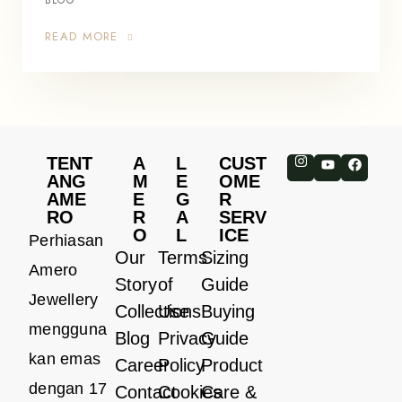
READ MORE
TENT
A
L
CUST
ANG
M
E
OME
AME
E
G
R
RO
R
A
SERV
O
L
ICE
Perhiasan
Our
Terms
Sizing
Amero
Story
of
Guide
Jewellery
Collections
Use
Buying
mengguna
Blog
Privacy
Guide
kan emas
Career
Policy
Product
dengan 17
Contact
Cookies
Care &