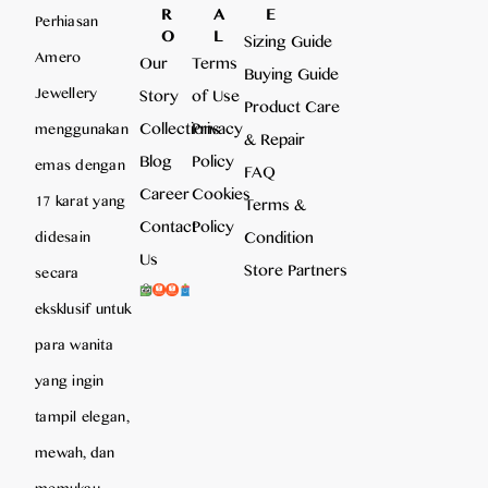
R
A
E
Perhiasan
O
L
Sizing Guide
Amero
Our
Terms
Buying Guide
Jewellery
Story
of Use
Product Care
Collections
Privacy
menggunakan
& Repair
Blog
Policy
emas dengan
FAQ
Career
Cookies
17 karat yang
Terms &
Contact
Policy
Condition
didesain
Us
Store Partners
secara
eksklusif untuk
para wanita
yang ingin
tampil elegan,
mewah, dan
memukau,