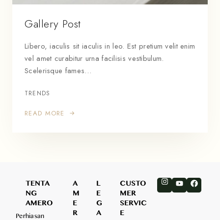
Gallery Post
Libero, iaculis sit iaculis in leo. Est pretium velit enim
vel amet curabitur urna facilisis vestibulum.
Scelerisque fames…
TRENDS
READ MORE
TENTA
A
L
CUSTO
NG
M
E
MER
AMERO
E
G
SERVIC
R
A
E
Perhiasan