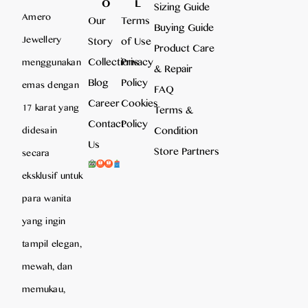
O
L
Sizing Guide
Amero
Our
Terms
Buying Guide
Jewellery
Story
of Use
Product Care
Collections
Privacy
menggunakan
& Repair
Blog
Policy
emas dengan
FAQ
Career
Cookies
17 karat yang
Terms &
Contact
Policy
Condition
didesain
Us
Store Partners
secara
eksklusif untuk
para wanita
yang ingin
tampil elegan,
mewah, dan
memukau,