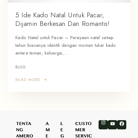
5 Ide Kado Natal Untuk Pacar,
Dijamin Berkesan Dan Romantis!
Kado Natal untuk Pacar – Perayaan natal setiap
tahun biasanya identik dengan momen tukar kado
antara teman, keluarga,…
BLOG
READ MORE
TENTA
A
L
CUSTO
NG
M
E
MER
AMERO
E
G
SERVIC