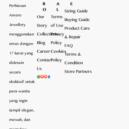
R
A
E
Perhiasan
O
L
Sizing Guide
Amero
Our
Terms
Buying Guide
Jewellery
Story
of Use
Product Care
Collections
Privacy
menggunakan
& Repair
Blog
Policy
emas dengan
FAQ
Career
Cookies
17 karat yang
Terms &
Contact
Policy
Condition
didesain
Us
Store Partners
secara
eksklusif untuk
para wanita
yang ingin
tampil elegan,
mewah, dan
memukau,