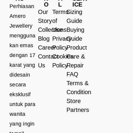
O
L
ICE
Perhiasan
Our
Terms
Sizing
Amero
Story
of
Guide
Jewellery
Collections
Use
Buying
mengguna
Blog
Privacy
Guide
kan emas
Career
Policy
Product
dengan 17
Contact
Cookies
Care &
karat yang
Us
Policy
Repair
FAQ
didesain
Terms &
secara
Condition
eksklusif
Store
untuk para
Partners
wanita
yang ingin