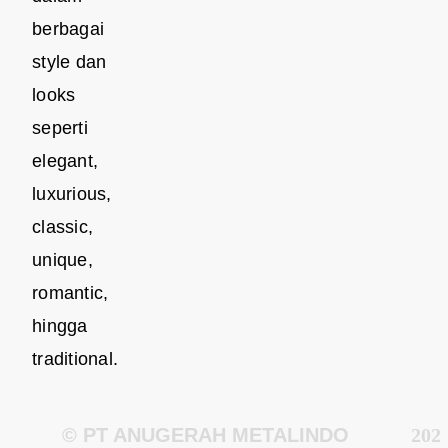
berbagai
style dan
looks
seperti
elegant,
luxurious,
classic,
unique,
romantic,
hingga
traditional.
© PT ANUGERAH METALINDO
202