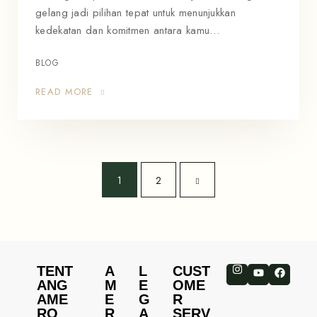
gelang jadi pilihan tepat untuk menunjukkan
kedekatan dan komitmen antara kamu…
BLOG
READ MORE
1
2
TENT
A
L
CUST
ANG
M
E
OME
AME
E
G
R
RO
R
A
SERV