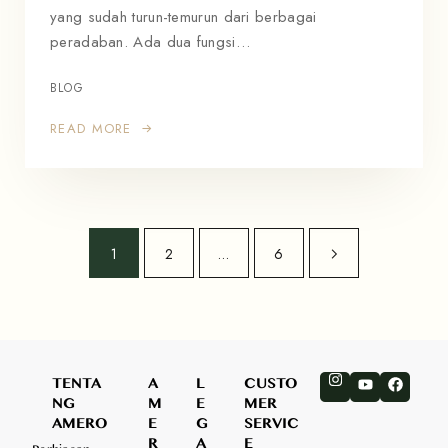
yang sudah turun-temurun dari berbagai
peradaban. Ada dua fungsi…
BLOG
READ MORE
1
2
…
6
TENTA
A
L
CUSTO
NG
M
E
MER
AMERO
E
G
SERVIC
R
A
E