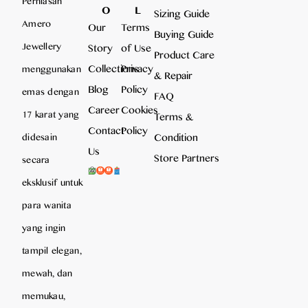
Perhiasan
O
L
Sizing Guide
Amero
Our
Terms
Buying Guide
Jewellery
Story
of Use
Product Care
Collections
Privacy
menggunakan
& Repair
Blog
Policy
emas dengan
FAQ
Career
Cookies
17 karat yang
Terms &
Contact
Policy
Condition
didesain
Us
Store Partners
secara
eksklusif untuk
para wanita
yang ingin
tampil elegan,
mewah, dan
memukau,