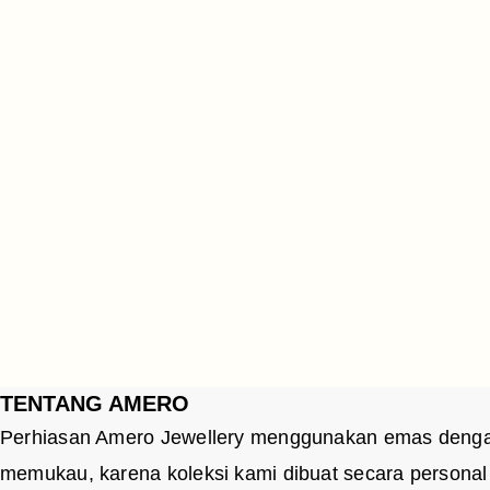
We Working On New Luxury
Collection
Consequat ornare donec non odio
pellentesque. Lectus lorem pharetra, in quam
ultrices. Vitae tortor, vestibulum mi cursus.
READ MORE
NEW COLLECTION
TENTANG AMERO
Perhiasan Amero Jewellery menggunakan emas dengan 1
memukau, karena koleksi kami dibuat secara personal