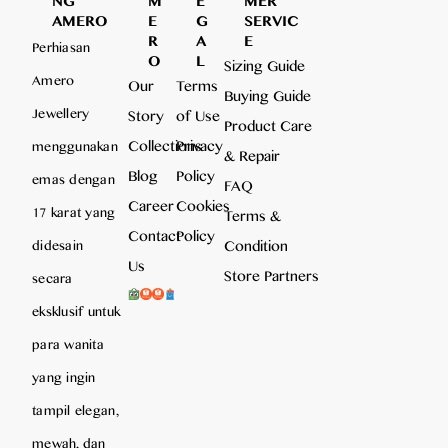
AMERO
E
G
SERVIC
R
A
E
Perhiasan
O
L
Sizing Guide
Amero
Our
Terms
Buying Guide
Jewellery
Story
of Use
Product Care
Collections
Privacy
menggunakan
& Repair
Blog
Policy
emas dengan
FAQ
Career
Cookies
17 karat yang
Terms &
Contact
Policy
Condition
didesain
Us
Store Partners
secara
eksklusif untuk
para wanita
yang ingin
tampil elegan,
mewah, dan