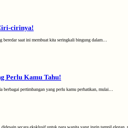
ri-cirinya!
 beredar saat ini membuat kita seringkali bingung dalam…
ng Perlu Kamu Tahu!
a berbagai pertimbangan yang perlu kamu perhatikan, mulai…
desain secara eksklusif untuk para wanita yang ingin tampil elegan,