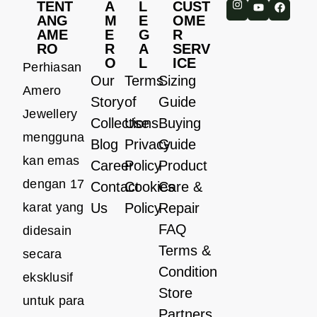
TENT
A
L
CUST
ANG
M
E
OME
AME
E
G
R
RO
R
A
SERV
O
L
ICE
Perhiasan
Our
Terms
Sizing
Amero
Story
of
Guide
Jewellery
Collections
Use
Buying
mengguna
Blog
Privacy
Guide
kan emas
Career
Policy
Product
dengan 17
Contact
Cookies
Care &
karat yang
Us
Policy
Repair
FAQ
didesain
Terms &
secara
Condition
eksklusif
Store
untuk para
Partners