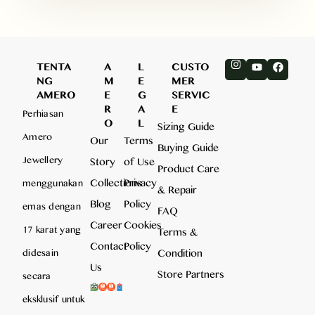
TENTA
A
L
CUSTO
NG
M
E
MER
AMERO
E
G
SERVIC
R
A
E
Perhiasan
O
L
Sizing Guide
Amero
Our
Terms
Buying Guide
Jewellery
Story
of Use
Product Care
Collections
Privacy
menggunakan
& Repair
Blog
Policy
emas dengan
FAQ
Career
Cookies
17 karat yang
Terms &
Contact
Policy
Condition
didesain
Us
Store Partners
secara
eksklusif untuk