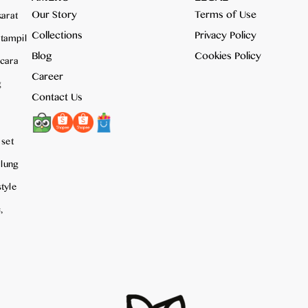
Our Story
Terms of Use
arat
Collections
Privacy Policy
 tampil
Blog
Cookies Policy
ecara
Career
g
Contact Us
 set
alung
tyle
,