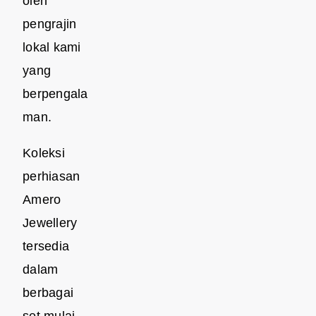
oleh
pengrajin
lokal kami
yang
berpengala
man.
Koleksi
perhiasan
Amero
Jewellery
tersedia
dalam
berbagai
set mulai