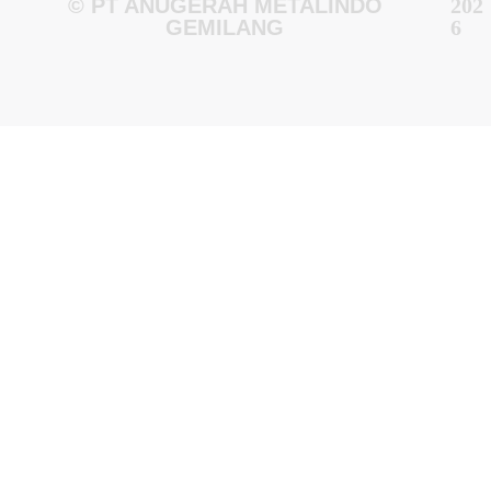
© PT ANUGERAH METALINDO
202
GEMILANG
6