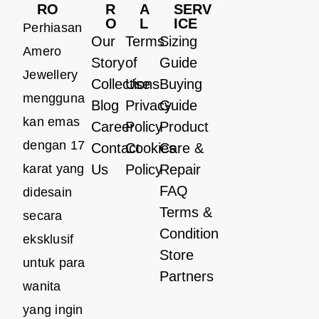
RO
R
A
SERV
O
L
ICE
Perhiasan
Our
Terms
Sizing
Amero
Story
of
Guide
Jewellery
Collections
Use
Buying
mengguna
Blog
Privacy
Guide
kan emas
Career
Policy
Product
dengan 17
Contact
Cookies
Care &
karat yang
Us
Policy
Repair
FAQ
didesain
Terms &
secara
Condition
eksklusif
Store
untuk para
Partners
wanita
yang ingin