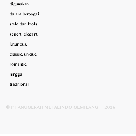
digunakan
dalam berbagai
style dan looks
seperti elegant,
luxurious,
classic, unique,
romantic,
hingga
traditional.
© PT ANUGERAH METALINDO GEMILANG
2026