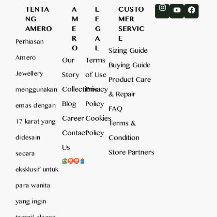
TENTA
A
L
CUSTO
NG
M
E
MER
AMERO
E
G
SERVIC
R
A
E
Perhiasan
O
L
Sizing Guide
Amero
Our
Terms
Buying Guide
Jewellery
Story
of Use
Product Care
Collections
Privacy
menggunakan
& Repair
Blog
Policy
emas dengan
FAQ
Career
Cookies
17 karat yang
Terms &
Contact
Policy
Condition
didesain
Us
Store Partners
secara
eksklusif untuk
para wanita
yang ingin
tampil elegan,