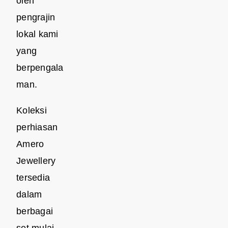
oleh
pengrajin
lokal kami
yang
berpengala
man.
Koleksi
perhiasan
Amero
Jewellery
tersedia
dalam
berbagai
set mulai