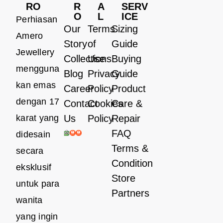
RO
R
A
SERV
O
L
ICE
Perhiasan
Our
Terms
Sizing
Amero
Story
of
Guide
Jewellery
Collections
Use
Buying
mengguna
Blog
Privacy
Guide
kan emas
Career
Policy
Product
dengan 17
Contact
Cookies
Care &
karat yang
Us
Policy
Repair
FAQ
didesain
Terms &
secara
Condition
eksklusif
Store
untuk para
Partners
wanita
yang ingin