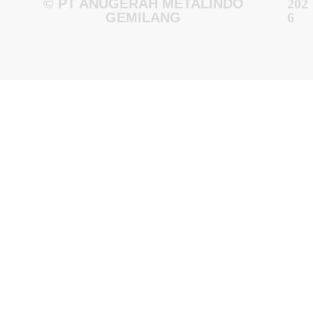
© PT ANUGERAH METALINDO
202
GEMILANG
6