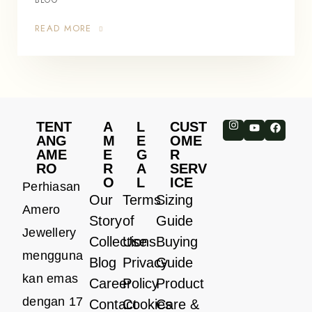
READ MORE
TENT
A
L
CUST
ANG
M
E
OME
AME
E
G
R
RO
R
A
SERV
O
L
ICE
Perhiasan
Our
Terms
Sizing
Amero
Story
of
Guide
Jewellery
Collections
Use
Buying
mengguna
Blog
Privacy
Guide
kan emas
Career
Policy
Product
dengan 17
Contact
Cookies
Care &