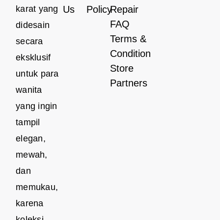
karat yang
Us
Policy
Repair
FAQ
didesain
Terms &
secara
Condition
eksklusif
Store
untuk para
Partners
wanita
yang ingin
tampil
elegan,
mewah,
dan
memukau,
karena
koleksi