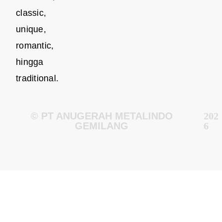
classic,
unique,
romantic,
hingga
traditional.
© PT ANUGERAH METALINDO
202
GEMILANG
6