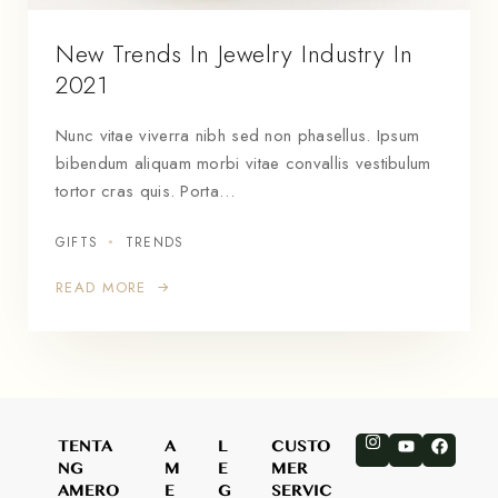
New Trends In Jewelry Industry In
2021
Nunc vitae viverra nibh sed non phasellus. Ipsum
bibendum aliquam morbi vitae convallis vestibulum
tortor cras quis. Porta…
GIFTS
TRENDS
READ MORE
TENTA
A
L
CUSTO
NG
M
E
MER
AMERO
E
G
SERVIC