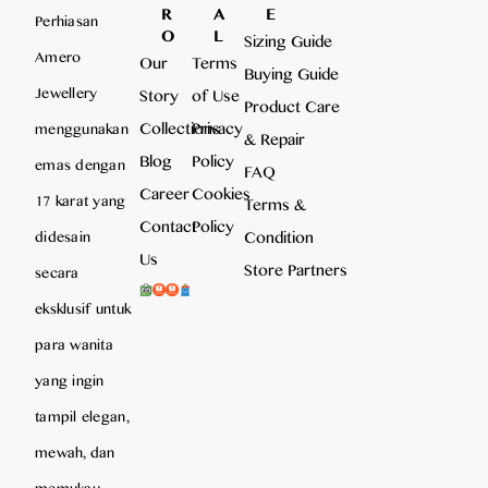
R
A
E
Perhiasan
O
L
Sizing Guide
Amero
Our
Terms
Buying Guide
Jewellery
Story
of Use
Product Care
Collections
Privacy
menggunakan
& Repair
Blog
Policy
emas dengan
FAQ
Career
Cookies
17 karat yang
Terms &
Contact
Policy
Condition
didesain
Us
Store Partners
secara
eksklusif untuk
para wanita
yang ingin
tampil elegan,
mewah, dan
memukau,