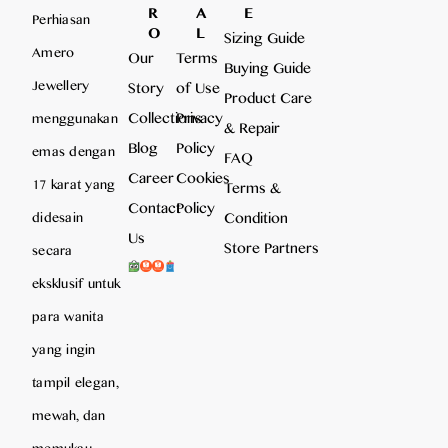
R
A
E
Perhiasan
O
L
Sizing Guide
Amero
Our
Terms
Buying Guide
Jewellery
Story
of Use
Product Care
Collections
Privacy
menggunakan
& Repair
Blog
Policy
emas dengan
FAQ
Career
Cookies
17 karat yang
Terms &
Contact
Policy
Condition
didesain
Us
Store Partners
secara
eksklusif untuk
para wanita
yang ingin
tampil elegan,
mewah, dan
memukau,