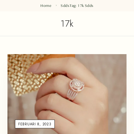
Home
Sdds
Tag: 17k
Sdds
17k
FEBRUARI 8, 2023