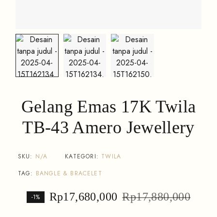
Gelang Emas 17K Twila
TB-43 Amero Jewellery
SKU:
N/A
KATEGORI:
TWILA
TAG:
BANGLE & BRACELET
Rp
17,680,000
Rp
17,880,000
-1%