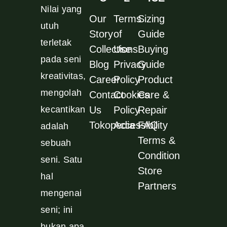
Nilai yang
Our
Terms
Sizing
utuh
Story
of
Guide
terletak
Collections
Use
Buying
pada seni
Blog
Privacy
Guide
kreativitas,
Career
Policy
Product
mengolah
Contact
Cookies
Care &
kecantikan
Us
Policy
Repair
Tokopedia
Accessibility
FAQ
adalah
Terms &
sebuah
Condition
seni. Satu
Store
hal
Partners
mengenai
seni; ini
bukan apa