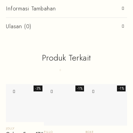
Informasi Tambahan
Ulasan (0)
Produk Terkait
-3%
-1%
-1%
JOLLY
FILLO
ROXE
RO