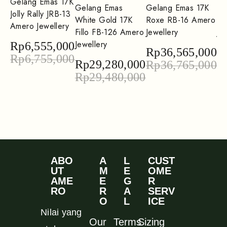
Gelang Emas 17K
Gelang Emas
Gelang Emas 17K
Ka
Jolly Rally JRB-13
White Gold 17K
Roxe RB-16 Amero
Ro
Amero Jewellery
Fillo FB-126 Amero
Jewellery
Je
Jewellery
Rp
6,555,000
Rp
36,565,000
R
Rp
6,755,000
Rp
29,280,000
Rp
36,765,000
R
Rp
29,480,000
ABO
A
L
CUST
UT
M
E
OME
AME
E
G
R
RO
R
A
SERV
O
L
ICE
Nilai yang
Our
Terms
Sizing