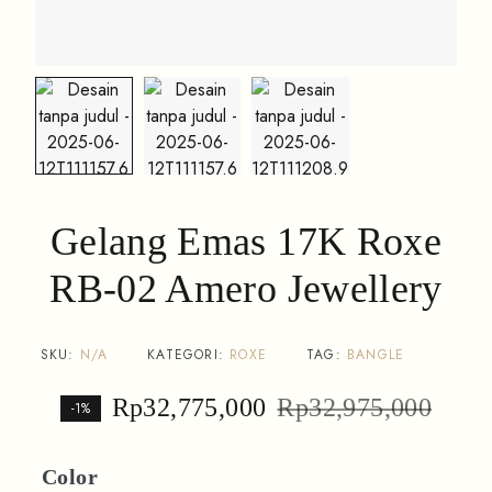
Gelang Emas 17K Roxe
RB-02 Amero Jewellery
SKU:
N/A
KATEGORI:
ROXE
TAG:
BANGLE
Rp
32,775,000
Rp
32,975,000
-1%
Color