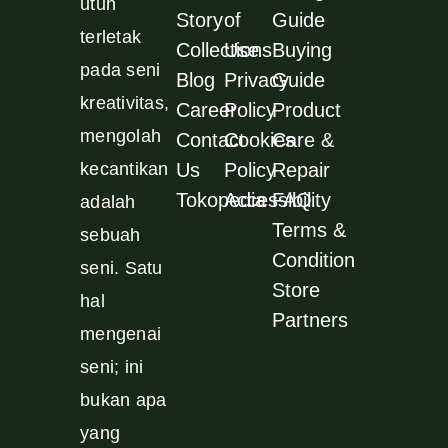
utuh
Story
of
Guide
terletak
Collections
Use
Buying
pada seni
Blog
Privacy
Guide
kreativitas,
Career
Policy
Product
mengolah
Contact
Cookies
Care &
kecantikan
Us
Policy
Repair
Tokopedia
Accessibility
FAQ
adalah
Terms &
sebuah
Condition
seni. Satu
Store
hal
Partners
mengenai
seni; ini
bukan apa
yang