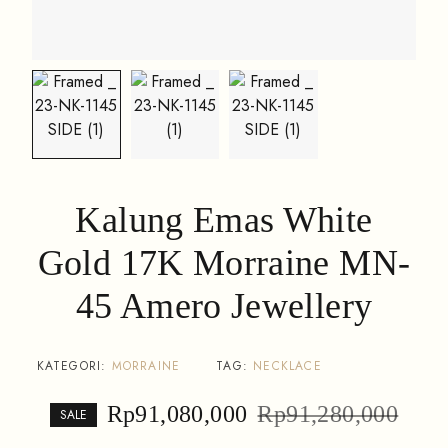
Kalung Emas White
Gold 17K Morraine MN-
45 Amero Jewellery
KATEGORI:
MORRAINE
TAG:
NECKLACE
Rp
91,080,000
Rp
91,280,000
SALE