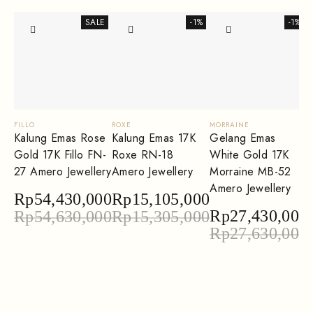
SALE
-1%
-1%
FILLO
ROXE
MORRAINE
T
Kalung Emas Rose
Kalung Emas 17K
Gelang Emas
Gold 17K Fillo FN-
Roxe RN-18
White Gold 17K
27 Amero Jewellery
Amero Jewellery
Morraine MB-52
Amero Jewellery
Rp
54,430,000
Rp
15,105,000
Rp
27,430,000
Rp
54,630,000
Rp
15,305,000
Rp
27,630,000