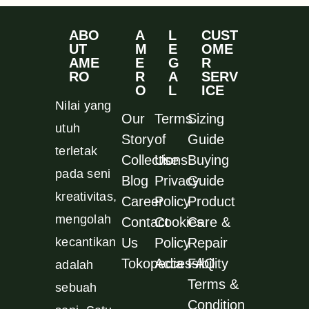
ABO
A
L
CUST
UT
M
E
OME
AME
E
G
R
RO
R
A
SERV
O
L
ICE
Nilai yang
Our
Terms
Sizing
utuh
Story
of
Guide
terletak
Collections
Use
Buying
pada seni
Blog
Privacy
Guide
kreativitas,
Career
Policy
Product
mengolah
Contact
Cookies
Care &
kecantikan
Us
Policy
Repair
Tokopedia
Accessibility
FAQ
adalah
Terms &
sebuah
Condition