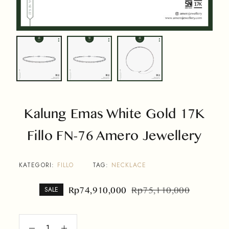
Kalung Emas White Gold 17K
Fillo FN-76 Amero Jewellery
KATEGORI:
FILLO
TAG:
NECKLACE
Rp
74,910,000
Rp
75,110,000
SALE