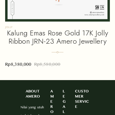
JOLLY
Kalung Emas Rose Gold 17K Jolly
Ribbon JRN-23 Amero Jewellery
Rp
8,380,000
Rp
8,580,000
ABOUT
A
L
CUSTO
AMERO
M
E
MER
E
G
SERVIC
R
A
E
Nilai yang utuh
O
L