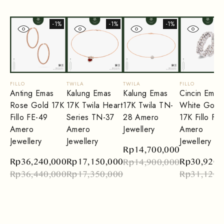
-1%
-1%
-1%
FILLO
TWILA
TWILA
FILLO
Anting Emas
Kalung Emas
Kalung Emas
Cincin Emas
Rose Gold 17K
17K Twila Heart
17K Twila TN-
White Gold
Fillo FE-49
Series TN-37
28 Amero
17K Fillo FR
Amero
Amero
Jewellery
Amero
Jewellery
Jewellery
Jewellery
Rp
14,700,000
Rp
36,240,000
Rp
17,150,000
Rp
30,920,
Rp
14,900,000
Rp
36,440,000
Rp
17,350,000
Rp
31,120,