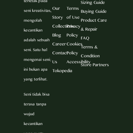
terletak pada
Sizing Guide
Our
Terms
seni kreativitas,
Buying Guide
Story
of Use
Product Care
mengolah
Collections
Privacy
& Repair
kecantikan
Blog
Policy
FAQ
adalah sebuah
Career
Cookies
Terms &
seni. Satu hal
Contact
Policy
Condition
mengenai seni;
Us
Accessibility
Store Partners
ini bukan apa
Tokopedia
yang terlihat.
Seni tidak bisa
terasa tanpa
wujud
kecantikan