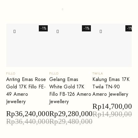
-1%
-1%
-1%
FILLO
FILLO
TWILA
T
Anting Emas Rose
Gelang Emas
Kalung Emas 17K
Gold 17K Fillo FE-
White Gold 17K
Twila TN-90
T
49 Amero
Fillo FB-126 Amero
Amero Jewellery
Jewellery
Jewellery
J
Rp
14,700,000
Rp
36,240,000
Rp
29,280,000
Rp
14,900,000
Rp
36,440,000
Rp
29,480,000