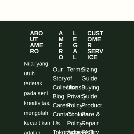
ABO
A
L
CUST
UT
M
E
OME
AME
E
G
R
RO
R
A
SERV
O
L
ICE
Nilai yang
Our
Terms
Sizing
utuh
Story
of
Guide
terletak
Collections
Use
Buying
pada seni
Blog
Privacy
Guide
kreativitas,
Career
Policy
Product
mengolah
Contact
Cookies
Care &
kecantikan
Us
Policy
Repair
Tokopedia
Accessibility
FAQ
adalah