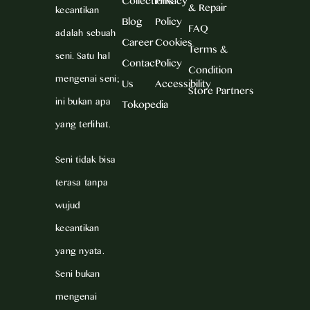
Collections
Privacy
& Repair
kecantikan
Blog
Policy
FAQ
adalah sebuah
Career
Cookies
Terms &
seni. Satu hal
Contact
Policy
Condition
mengenai seni;
Us
Accessibility
Store Partners
ini bukan apa
Tokopedia
yang terlihat.
Seni tidak bisa
terasa tanpa
wujud
kecantikan
yang nyata.
Seni bukan
mengenai