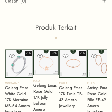
Ulasan (0)
Produk Terkait
-1%
-3%
-1%
-1
JOLLY
MORRAINE
TWILA
FILLO
Gelang Emas
Gelang Emas
Gelang Emas
Anting Emas
Rose Gold
White Gold
17K Twila TB-
Rose Gold 1
17K Jolly
17K Morraine
43 Amero
Fillo FE-49
Balloon
MB-54 Amero
Jewellery
Amero
Amero
Jewellery
Jewellery