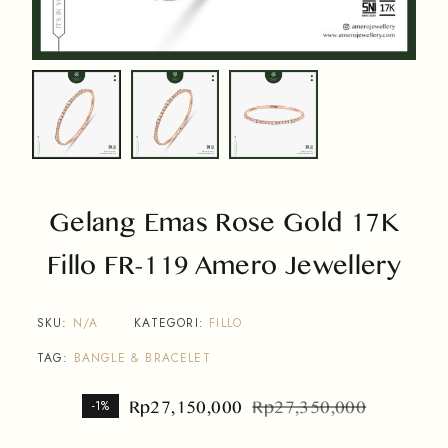
Gelang Emas Rose Gold 17K
Fillo FR-119 Amero Jewellery
SKU:
N/A
KATEGORI:
FILLO
TAG:
BANGLE & BRACELET
Rp
27,150,000
Rp
27,350,000
-1%