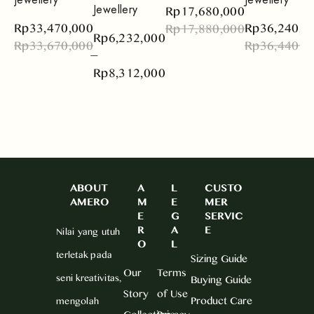
Rp
17,680,000
Jewellery
Rp
33,470,000
Rp
36,240,0
Rp
17,880,000
Rp
6,232,000
Rp
33,670,000
Rp
36,440,0
–
Rp
8,312,000
ABOUT
A
L
CUSTO
AMERO
M
E
MER
E
G
SERVIC
R
A
E
Nilai yang utuh
O
L
terletak pada
Sizing Guide
Our
Terms
seni kreativitas,
Buying Guide
Story
of Use
Product Care
mengolah