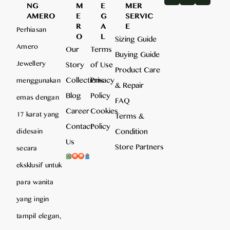
NG
M
E
MER
AMERO
E
G
SERVIC
R
A
E
Perhiasan
O
L
Sizing Guide
Amero
Our
Terms
Buying Guide
Jewellery
Story
of Use
Product Care
Collections
Privacy
menggunakan
& Repair
Blog
Policy
emas dengan
FAQ
Career
Cookies
17 karat yang
Terms &
Contact
Policy
Condition
didesain
Us
Store Partners
secara
eksklusif untuk
para wanita
yang ingin
tampil elegan,