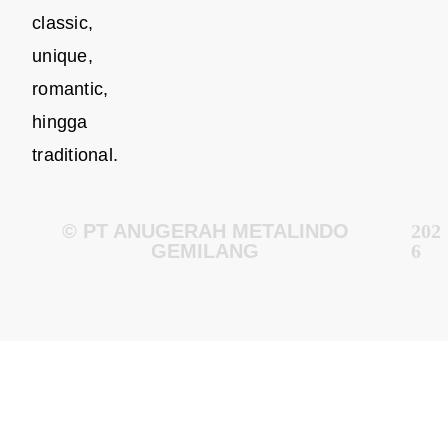
classic,
unique,
romantic,
hingga
traditional.
© PT ANUGERAH METALINDO
202
GEMILANG
6