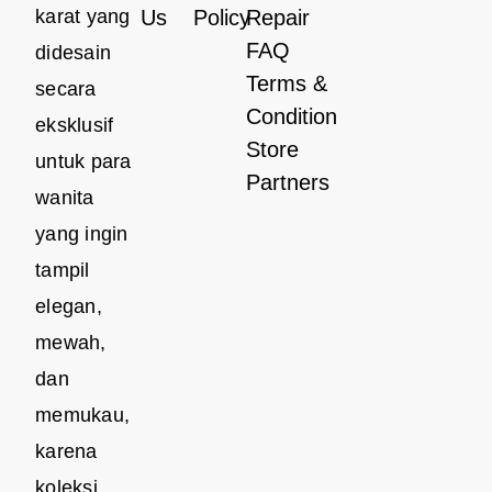
karat yang
Us
Policy
Repair
FAQ
didesain
Terms &
secara
Condition
eksklusif
Store
untuk para
Partners
wanita
yang ingin
tampil
elegan,
mewah,
dan
memukau,
karena
koleksi