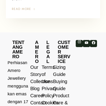
READ MORE
TENT
A
L
CUST
ANG
M
E
OME
AME
E
G
R
RO
R
A
SERV
O
L
ICE
Perhiasan
Our
Terms
Sizing
Amero
Story
of
Guide
Jewellery
Collections
Use
Buying
mengguna
Blog
Privacy
Guide
kan emas
Career
Policy
Product
dengan 17
Contact
Cookies
Care &